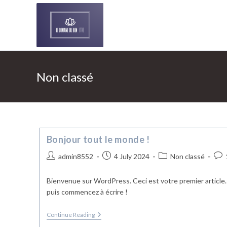
Skip
to
content
Non classé
Bonjour tout le monde !
Post
Post
Post
Pos
admin8552
4 July 2024
Non classé
author:
published:
category:
com
Bienvenue sur WordPress. Ceci est votre premier article.
puis commencez à écrire !
Bonjour
Continue Reading
Tout