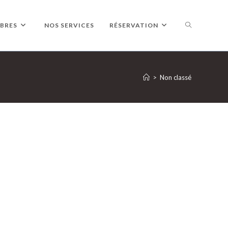
TOGGLE
BRES
NOS SERVICES
RÉSERVATION
WEBSITE
>
Non classé
SEARCH