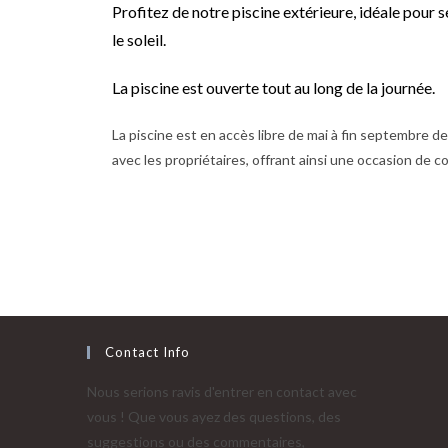
Profitez de notre piscine extérieure, idéale pour s
le soleil.
La piscine est ouverte tout au long de la journée.
La piscine est en accès libre de mai à fin septembre d
avec les propriétaires, offrant ainsi une occasion de co
Contact Info
Nous serions ravis d'entrer en contact avec
vous ! Que vous ayez des questions, des
suggestions ou des commentaires,